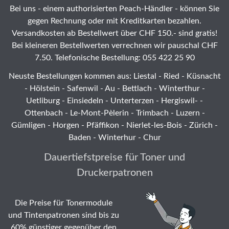
Bei uns - einem authorisierten Peach-Händler - können Sie
gegen Rechnung oder mit Kreditkarten bezahlen.
Versandkosten ab Bestellwert über CHF 150.- sind gratis!
Bei kleineren Bestellwerten verrechnen wir pauschal CHF
7.50. Telefonische Bestellung: 055 422 25 90
Neuste Bestellungen kommen aus: Liestal -
Ried
- Küsnacht
- Hölstein -
Safenwil
-
Au
-
Bettlach
-
Winterthur
-
Uetliburg
-
Einsiedeln
-
Unterterzen
-
Hergiswil-
-
Ottenbach
-
Le-Mont-Pèlerin
-
Trimbach
-
Luzern
-
Gümligen -
Horgen
-
Pfäffikon
-
Nierlet-les-Bois
- Zürich -
Baden - Winterhur - Chur
Dauertiefstpreise für Toner und
Druckerpatronen
Die Preise für Tonermodule
und Tintenpatronen sind bis zu
60% günstiger gegenüber den