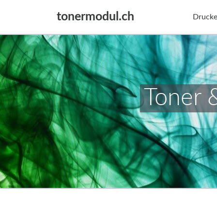
tonermodul.ch
Drucke
Toner 