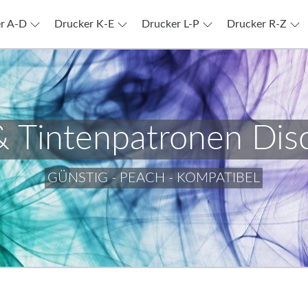
r A-D
Drucker K-E
Drucker L-P
Drucker R-Z
& Tintenpatronen Dis
GÜNSTIG - PEACH - KOMPATIBEL