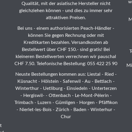
w
Qualität, mit der asiatische Hersteller nicht
gleichziehen können - und dies zu immer sehr
attraktiven Preisen.
M
Bei uns - einem authorisierten Peach-Händler -
können Sie gegen Rechnung oder mit
Kreditkarten bezahlen. Versandkosten ab
Bestellwert über CHF 150.- sind gratis! Bei
T
kleineren Bestellwerten verrechnen wir pauschal
CHF 7.50. Telefonische Bestellung: 055 422 25 90
Mi
Neuste Bestellungen kommen aus: Liestal -
Ried
-
Küsnacht - Hölstein -
Safenwil
-
Au
-
Bettlach
-
Winterthur
-
Uetliburg
-
Einsiedeln
-
Unterterzen
-
Hergiswil-
-
Ottenbach
-
Le-Mont-Pèlerin
-
Trimbach
-
Luzern
- Gümligen -
Horgen
-
Pfäffikon
-
Nierlet-les-Bois
- Zürich - Baden - Winterhur -
Chur
t