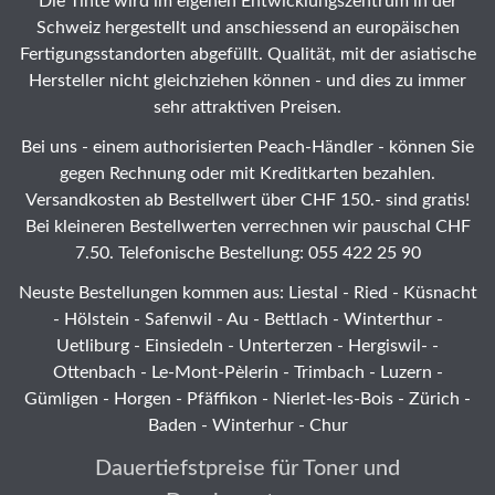
Die Tinte wird im eigenen Entwicklungszentrum in der
Schweiz hergestellt und anschiessend an europäischen
Fertigungsstandorten abgefüllt. Qualität, mit der asiatische
Hersteller nicht gleichziehen können - und dies zu immer
sehr attraktiven Preisen.
Bei uns - einem authorisierten Peach-Händler - können Sie
gegen Rechnung oder mit Kreditkarten bezahlen.
Versandkosten ab Bestellwert über CHF 150.- sind gratis!
Bei kleineren Bestellwerten verrechnen wir pauschal CHF
7.50. Telefonische Bestellung: 055 422 25 90
Neuste Bestellungen kommen aus: Liestal -
Ried
- Küsnacht
- Hölstein -
Safenwil
-
Au
-
Bettlach
-
Winterthur
-
Uetliburg
-
Einsiedeln
-
Unterterzen
-
Hergiswil-
-
Ottenbach
-
Le-Mont-Pèlerin
-
Trimbach
-
Luzern
-
Gümligen -
Horgen
-
Pfäffikon
-
Nierlet-les-Bois
- Zürich -
Baden - Winterhur - Chur
Dauertiefstpreise für Toner und