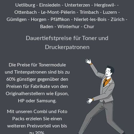
Uetliburg
-
Einsiedeln
-
Unterterzen
-
Hergiswil-
-
Ottenbach
-
Le-Mont-Pèlerin
-
Trimbach
-
Luzern
-
Gümligen -
Horgen
-
Pfäffikon
-
Nierlet-les-Bois
- Zürich -
Baden - Winterhur - Chur
Dauertiefstpreise für Toner und
Druckerpatronen
Die Preise für Tonermodule
und Tintenpatronen sind bis zu
60% günstiger gegenüber den
Preisen für Fabrikate von den
Originalherstellern wie Epson,
HP oder Samsung.
Mit unseren Combi und Foto
Packs erzielen Sie einen
weiteren Preisvorteil von bis
zu 20%.