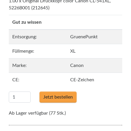
1.00 x Original Druckkopf color Canon CL-541XL,
5226B001 (212645)
Gut zu wissen
Entsorgung:
GruenePunkt
Füllmenge:
XL
Marke:
Canon
CE:
CE-Zeichen
Jetzt bestellen
Ab Lager verfügbar (77 Stk.)