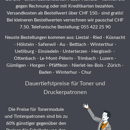
gegen Rechnung oder mit Kreditkarten bezahlen.
Versandkosten ab Bestellwert über CHF 150.- sind gratis!
Bei kleineren Bestellwerten verrechnen wir pauschal CHF
7.50. Telefonische Bestellung: 055 422 25 90
Neuste Bestellungen kommen aus: Liestal -
Ried
- Küsnacht
- Hölstein -
Safenwil
-
Au
-
Bettlach
-
Winterthur
-
Uetliburg
-
Einsiedeln
-
Unterterzen
-
Hergiswil-
-
Ottenbach
-
Le-Mont-Pèlerin
-
Trimbach
-
Luzern
-
Gümligen -
Horgen
-
Pfäffikon
-
Nierlet-les-Bois
- Zürich -
Baden - Winterhur - Chur
Dauertiefstpreise für Toner und
Druckerpatronen
Die Preise für Tonermodule
und Tintenpatronen sind bis zu
60% günstiger gegenüber den