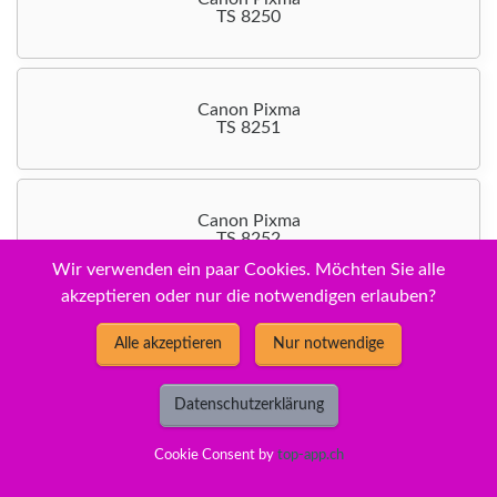
TS 8250
Canon Pixma
TS 8251
Canon Pixma
TS 8252
Wir verwenden ein paar Cookies. Möchten Sie alle
akzeptieren oder nur die notwendigen erlauben?
Canon Pixma TS
Alle akzeptieren
Nur notwendige
8300 Series
Datenschutzerklärung
Canon Pixma
Cookie Consent by
top-app.ch
TS 8350