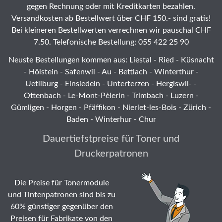
gegen Rechnung oder mit Kreditkarten bezahlen.
Versandkosten ab Bestellwert über CHF 150.- sind gratis!
Bei kleineren Bestellwerten verrechnen wir pauschal CHF
7.50. Telefonische Bestellung: 055 422 25 90
Neuste Bestellungen kommen aus: Liestal -
Ried
- Küsnacht
- Hölstein -
Safenwil
-
Au
-
Bettlach
-
Winterthur
-
Uetliburg
-
Einsiedeln
-
Unterterzen
-
Hergiswil-
-
Ottenbach
-
Le-Mont-Pèlerin
-
Trimbach
-
Luzern
-
Gümligen -
Horgen
-
Pfäffikon
-
Nierlet-les-Bois
- Zürich -
Baden - Winterhur - Chur
Dauertiefstpreise für Toner und
Druckerpatronen
Die Preise für Tonermodule
und Tintenpatronen sind bis zu
60% günstiger gegenüber den
Preisen für Fabrikate von den