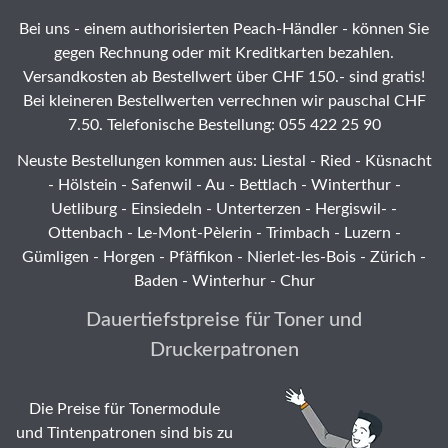
Bei uns - einem authorisierten Peach-Händler - können Sie
gegen Rechnung oder mit Kreditkarten bezahlen.
Versandkosten ab Bestellwert über CHF 150.- sind gratis!
Bei kleineren Bestellwerten verrechnen wir pauschal CHF
7.50. Telefonische Bestellung: 055 422 25 90
Neuste Bestellungen kommen aus: Liestal -
Ried
- Küsnacht
- Hölstein -
Safenwil
-
Au
-
Bettlach
-
Winterthur
-
Uetliburg
-
Einsiedeln
-
Unterterzen
-
Hergiswil-
-
Ottenbach
-
Le-Mont-Pèlerin
-
Trimbach
-
Luzern
-
Gümligen -
Horgen
-
Pfäffikon
-
Nierlet-les-Bois
- Zürich -
Baden - Winterhur - Chur
Dauertiefstpreise für Toner und
Druckerpatronen
Die Preise für Tonermodule
und Tintenpatronen sind bis zu