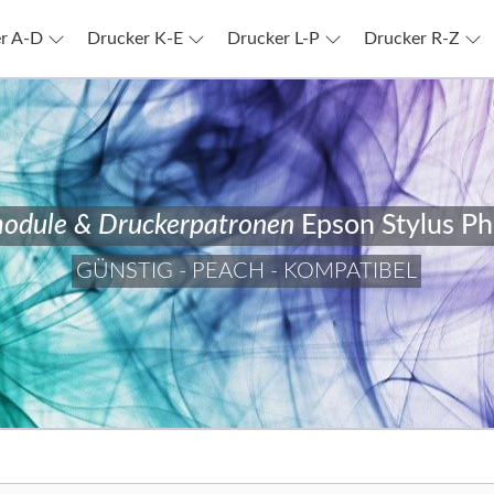
r A-D
Drucker K-E
Drucker L-P
Drucker R-Z
odule & Druckerpatronen
Epson Stylus P
GÜNSTIG - PEACH - KOMPATIBEL