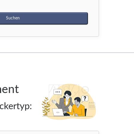
ment
ckertyp: