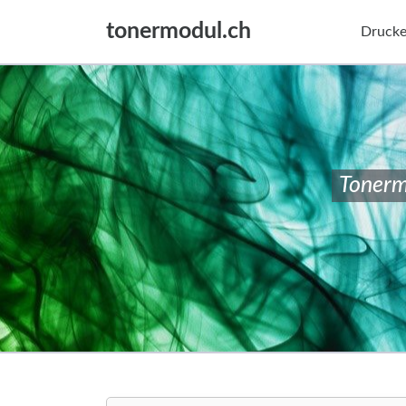
tonermodul.ch
Drucke
Tonerm