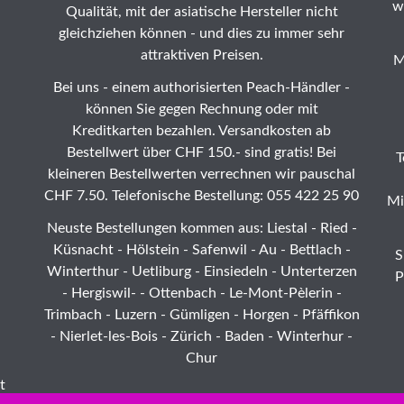
w
Qualität, mit der asiatische Hersteller nicht
gleichziehen können - und dies zu immer sehr
attraktiven Preisen.
M
Bei uns - einem authorisierten Peach-Händler -
können Sie gegen Rechnung oder mit
Kreditkarten bezahlen. Versandkosten ab
Bestellwert über CHF 150.- sind gratis! Bei
T
kleineren Bestellwerten verrechnen wir pauschal
CHF 7.50. Telefonische Bestellung: 055 422 25 90
Mi
Neuste Bestellungen kommen aus: Liestal -
Ried
-
Küsnacht - Hölstein -
Safenwil
-
Au
-
Bettlach
-
S
Winterthur
-
Uetliburg
-
Einsiedeln
-
Unterterzen
P
-
Hergiswil-
-
Ottenbach
-
Le-Mont-Pèlerin
-
Trimbach
-
Luzern
- Gümligen -
Horgen
-
Pfäffikon
-
Nierlet-les-Bois
- Zürich - Baden - Winterhur -
Chur
t