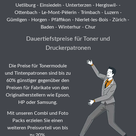
Uetliburg
-
Einsiedeln
-
Unterterzen
-
Hergiswil-
-
Ottenbach
-
Le-Mont-Pèlerin
-
Trimbach
-
Luzern
-
Gümligen -
Horgen
-
Pfäffikon
-
Nierlet-les-Bois
- Zürich -
Baden - Winterhur - Chur
Dauertiefstpreise für Toner und
Druckerpatronen
Die Preise für Tonermodule
und Tintenpatronen sind bis zu
60% günstiger gegenüber den
Preisen für Fabrikate von den
Originalherstellern wie Epson,
HP oder Samsung.
Mit unseren Combi und Foto
Packs erzielen Sie einen
weiteren Preisvorteil von bis
zu 20%.