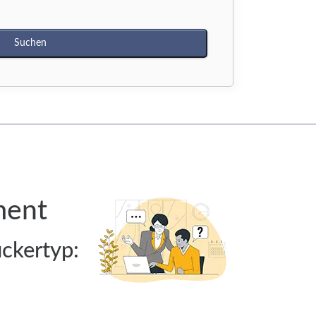
ment
ckertyp: