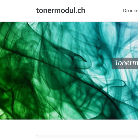
tonermodul.ch
Drucke
Tonerm