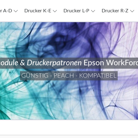
r A-D
Drucker K-E
Drucker L-P
Drucker R-Z
odule & Druckerpatronen
Epson WorkFor
GÜNSTIG - PEACH - KOMPATIBEL