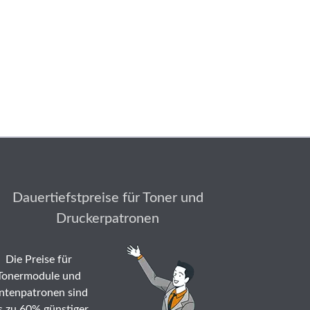
Dauertiefstpreise für Toner und
Druckerpatronen
Die Preise für
Tonermodule und
ntenpatronen sind
s zu 60% günstiger