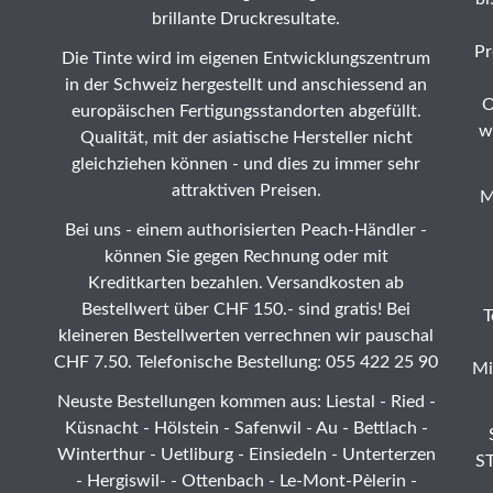
brillante Druckresultate.
Pr
Die Tinte wird im eigenen Entwicklungszentrum
in der Schweiz hergestellt und anschiessend an
O
europäischen Fertigungsstandorten abgefüllt.
w
Qualität, mit der asiatische Hersteller nicht
gleichziehen können - und dies zu immer sehr
attraktiven Preisen.
M
Bei uns - einem authorisierten Peach-Händler -
können Sie gegen Rechnung oder mit
Kreditkarten bezahlen. Versandkosten ab
Bestellwert über CHF 150.- sind gratis! Bei
T
kleineren Bestellwerten verrechnen wir pauschal
CHF 7.50. Telefonische Bestellung: 055 422 25 90
Mi
Neuste Bestellungen kommen aus: Liestal -
Ried
-
Küsnacht - Hölstein -
Safenwil
-
Au
-
Bettlach
-
Winterthur
-
Uetliburg
-
Einsiedeln
-
Unterterzen
ST
-
Hergiswil-
-
Ottenbach
-
Le-Mont-Pèlerin
-