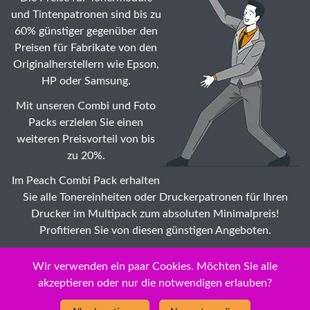
und Tintenpatronen sind bis zu
60% günstiger gegenüber den
Preisen für Fabrikate von den
Originalherstellern wie Epson,
HP oder Samsung.
Mit unseren Combi und Foto
Packs erzielen Sie einen
weiteren Preisvorteil von bis
zu 20%.
Im Peach Combi Pack erhalten
Sie alle Tonereinheiten oder Druckerpatronen für Ihren
Drucker im Multipack zum absoluten Minimalpreis!
Profitieren Sie von diesen günstigen Angeboten.
Suche: Wählen Sie auch Ihr HP Color LaserJet Enterprise
Wir verwenden ein paar Cookies. Möchten Sie alle
CM 4540 Series No. 647A BK, Modell zu
akzeptieren oder nur die notwendigen erlauben?
Dauertiefstpreisen /
Impeachment