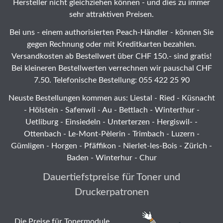
Hersteller nicht gleichziehen können - und dies zu immer
sehr attraktiven Preisen.
Bei uns - einem authorisierten Peach-Händler - können Sie
gegen Rechnung oder mit Kreditkarten bezahlen.
Versandkosten ab Bestellwert über CHF 150.- sind gratis!
Bei kleineren Bestellwerten verrechnen wir pauschal CHF
7.50. Telefonische Bestellung: 055 422 25 90
Neuste Bestellungen kommen aus: Liestal -
Ried
- Küsnacht
- Hölstein -
Safenwil
-
Au
-
Bettlach
-
Winterthur
-
Uetliburg
-
Einsiedeln
-
Unterterzen
-
Hergiswil-
-
Ottenbach
-
Le-Mont-Pèlerin
-
Trimbach
-
Luzern
-
Gümligen -
Horgen
-
Pfäffikon
-
Nierlet-les-Bois
- Zürich -
Baden - Winterhur - Chur
Dauertiefstpreise für Toner und
Druckerpatronen
Die Preise für Tonermodule