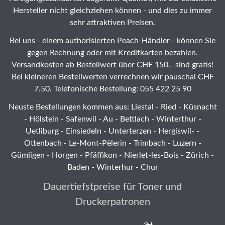
Hersteller nicht gleichziehen können - und dies zu immer
sehr attraktiven Preisen.
Bei uns - einem authorisierten Peach-Händler - können Sie
gegen Rechnung oder mit Kreditkarten bezahlen.
Versandkosten ab Bestellwert über CHF 150.- sind gratis!
Bei kleineren Bestellwerten verrechnen wir pauschal CHF
7.50. Telefonische Bestellung: 055 422 25 90
Neuste Bestellungen kommen aus: Liestal -
Ried
- Küsnacht
- Hölstein -
Safenwil
-
Au
-
Bettlach
-
Winterthur
-
Uetliburg
-
Einsiedeln
-
Unterterzen
-
Hergiswil-
-
Ottenbach
-
Le-Mont-Pèlerin
-
Trimbach
-
Luzern
-
Gümligen -
Horgen
-
Pfäffikon
-
Nierlet-les-Bois
- Zürich -
Baden - Winterhur - Chur
Dauertiefstpreise für Toner und
Druckerpatronen