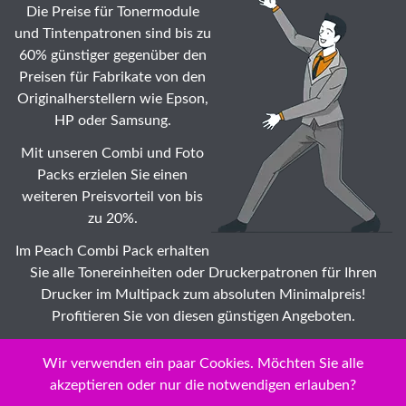
Die Preise für Tonermodule
und Tintenpatronen sind bis zu
60% günstiger gegenüber den
Preisen für Fabrikate von den
Originalherstellern wie Epson,
HP oder Samsung.
Mit unseren Combi und Foto
Packs erzielen Sie einen
weiteren Preisvorteil von bis
zu 20%.
Im Peach Combi Pack erhalten
Sie alle Tonereinheiten oder Druckerpatronen für Ihren
Drucker im Multipack zum absoluten Minimalpreis!
Profitieren Sie von diesen günstigen Angeboten.
Suche: Wählen Sie auch Ihr HP Color LaserJet Enterprise
Wir verwenden ein paar Cookies. Möchten Sie alle
MFP Tonermodule ☆ Modell zu Dauertiefstpreisen /
akzeptieren oder nur die notwendigen erlauben?
Impeachment