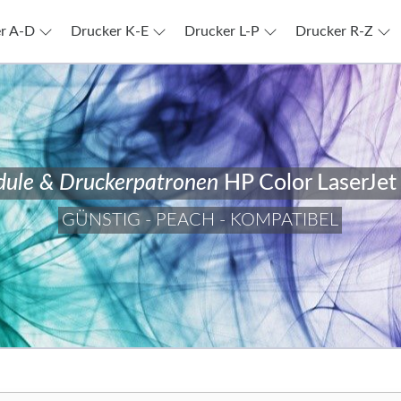
r A-D
Drucker K-E
Drucker L-P
Drucker R-Z
ule & Druckerpatronen
HP Color LaserJe
GÜNSTIG - PEACH - KOMPATIBEL