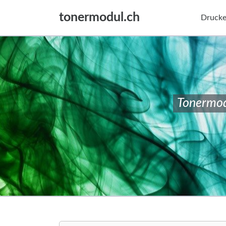
tonermodul.ch
Drucke
Tonermod