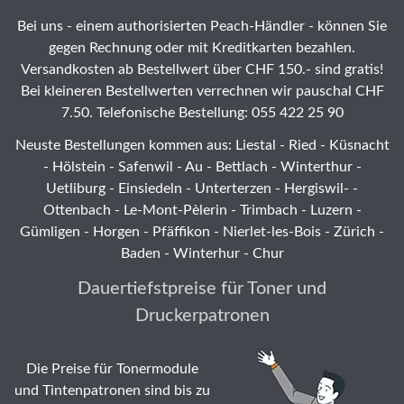
Bei uns - einem authorisierten Peach-Händler - können Sie
gegen Rechnung oder mit Kreditkarten bezahlen.
Versandkosten ab Bestellwert über CHF 150.- sind gratis!
Bei kleineren Bestellwerten verrechnen wir pauschal CHF
7.50. Telefonische Bestellung: 055 422 25 90
Neuste Bestellungen kommen aus: Liestal -
Ried
- Küsnacht
- Hölstein -
Safenwil
-
Au
-
Bettlach
-
Winterthur
-
Uetliburg
-
Einsiedeln
-
Unterterzen
-
Hergiswil-
-
Ottenbach
-
Le-Mont-Pèlerin
-
Trimbach
-
Luzern
-
Gümligen -
Horgen
-
Pfäffikon
-
Nierlet-les-Bois
- Zürich -
Baden - Winterhur - Chur
Dauertiefstpreise für Toner und
Druckerpatronen
Die Preise für Tonermodule
und Tintenpatronen sind bis zu