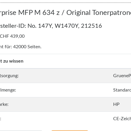
rprise MFP M 634 z / Original Tonerpatro
steller-ID: No. 147Y, W1470Y, 212516
 CHF 439,00
ht für: 42000 Seiten.
t zu wissen
tsorgung:
GrueneP
llmenge:
Standar
rke:
HP
:
CE-Zeic