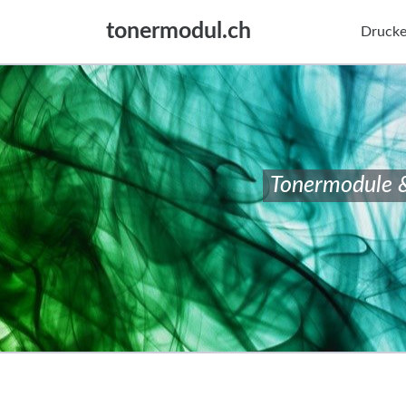
tonermodul.ch
Drucke
Tonermodule 