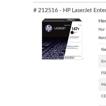
# 212516 - HP LaserJet Ente
Her
Nur
Reic
Gu
En
Fü
Ma
CE