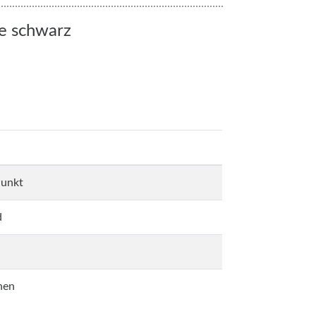
ne schwarz
unkt
d
hen