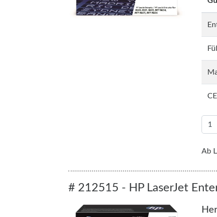
Gu
En
Fü
Ma
CE
Ab L
# 212515 - HP LaserJet Ente
Her