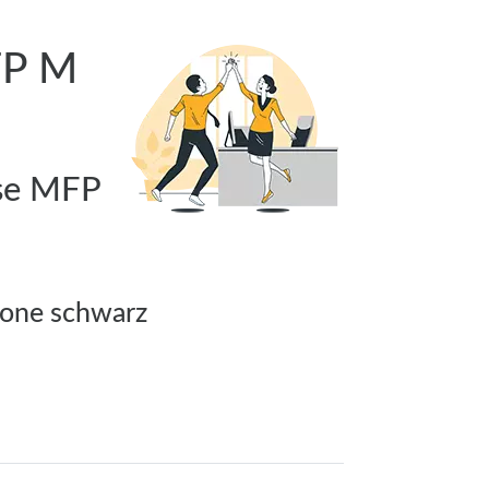
FP M
ise MFP
rone schwarz