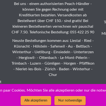
Bei uns - einem authorisierten Peach-Händler -
können Sie gegen Rechnung oder mit
Kreditkarten bezahlen. Versandkosten ab
Bestellwert über CHF 150.- sind gratis! Bei
T
kleineren Bestellwerten verrechnen wir pauschal
CHF 7.50. Telefonische Bestellung: 055 422 25 90
Mi
Neuste Bestellungen kommen aus: Liestal -
Ried
-
Küsnacht - Hölstein -
Safenwil
-
Au
-
Bettlach
-
Winterthur
-
Uetliburg
-
Einsiedeln
-
Unterterzen
-
Hergiswil-
-
Ottenbach
-
Le-Mont-Pèlerin
-
Trimbach
-
Luzern
- Gümligen -
Horgen
-
Pfäffikon
-
Nierlet-les-Bois
- Zürich - Baden - Winterhur -
Chur
t
rd
n paar Cookies. Möchten Sie alle akzeptieren oder nur die notw
Alle akzeptieren
Nur notwendige