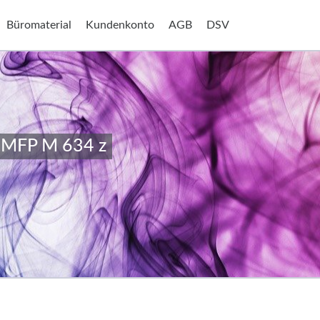
Büromaterial
Kundenkonto
AGB
DSV
e MFP M 634 z