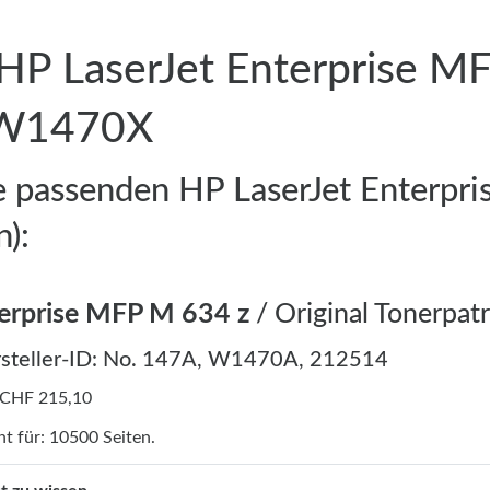
 HP LaserJet Enterprise M
 W1470X
ie passenden HP LaserJet Enterpr
n):
terprise MFP M 634 z
/ Original Tonerpat
steller-ID: No. 147A, W1470A, 212514
 CHF 215,10
ht für: 10500 Seiten.