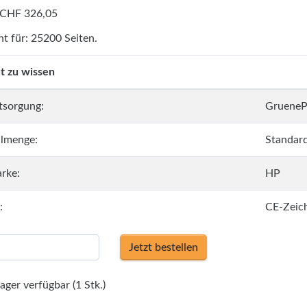
 CHF 326,05
ht für: 25200 Seiten.
t zu wissen
tsorgung:
GrueneP
llmenge:
Standar
rke:
HP
:
CE-Zeic
Jetzt bestellen
ager verfügbar (1 Stk.)