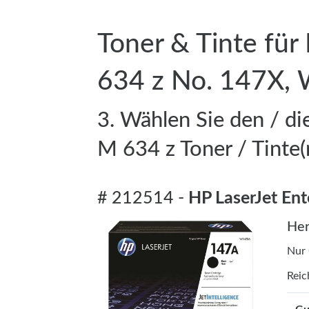
Toner & Tinte für
634 z No. 147X,
3. Wählen Sie den / d
M 634 z Toner / Tinte(
# 212514 -
HP LaserJet En
Her
Nur
Reic