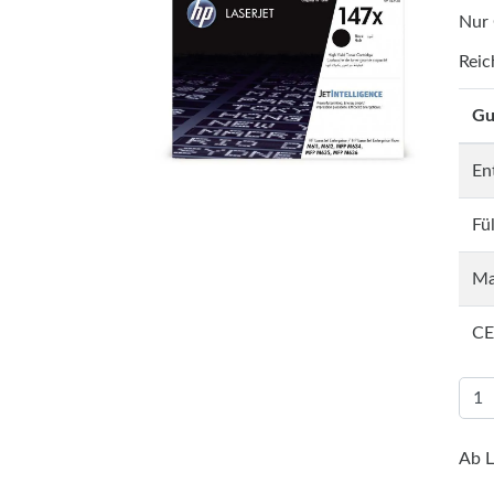
Nur
Reic
Gu
En
Fü
Ma
CE
Ab L