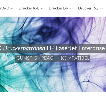
r A-D
Drucker K-E
Drucker L-P
Drucker R-Z
& Druckerpatronen
HP LaserJet Enterpris
GÜNSTIG - PEACH - KOMPATIBEL