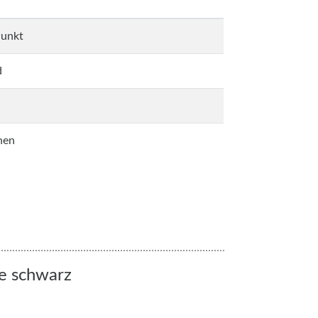
unkt
d
hen
ne schwarz