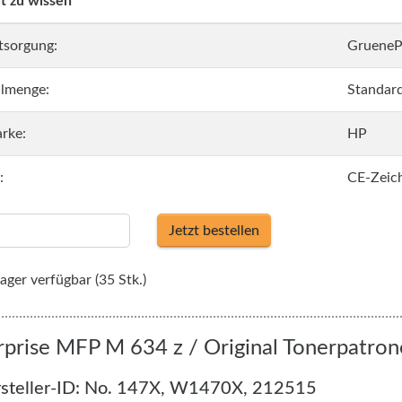
t zu wissen
tsorgung:
GrueneP
llmenge:
Standar
rke:
HP
:
CE-Zeic
Jetzt bestellen
ager verfügbar (35 Stk.)
rprise MFP M 634 z / Original Tonerpatro
steller-ID: No. 147X, W1470X, 212515