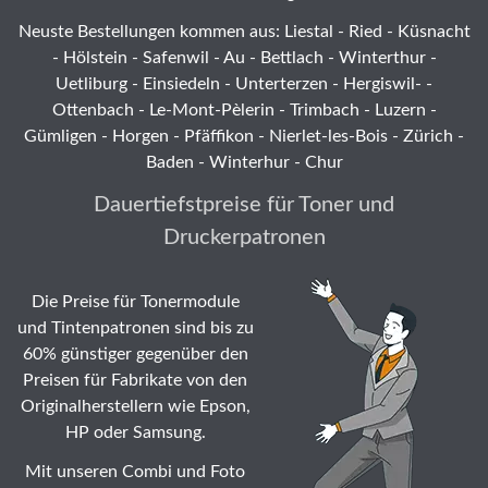
Neuste Bestellungen kommen aus: Liestal -
Ried
- Küsnacht
- Hölstein -
Safenwil
-
Au
-
Bettlach
-
Winterthur
-
Uetliburg
-
Einsiedeln
-
Unterterzen
-
Hergiswil-
-
Ottenbach
-
Le-Mont-Pèlerin
-
Trimbach
-
Luzern
-
Gümligen -
Horgen
-
Pfäffikon
-
Nierlet-les-Bois
- Zürich -
Baden - Winterhur - Chur
Dauertiefstpreise für Toner und
Druckerpatronen
Die Preise für Tonermodule
und Tintenpatronen sind bis zu
60% günstiger gegenüber den
Preisen für Fabrikate von den
Originalherstellern wie Epson,
HP oder Samsung.
Mit unseren Combi und Foto