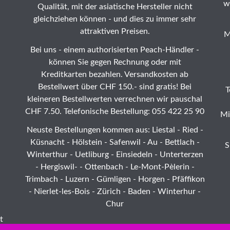
w
Qualität, mit der asiatische Hersteller nicht
gleichziehen können - und dies zu immer sehr
attraktiven Preisen.
M
Bei uns - einem authorisierten Peach-Händler -
können Sie gegen Rechnung oder mit
Kreditkarten bezahlen. Versandkosten ab
Bestellwert über CHF 150.- sind gratis! Bei
T
kleineren Bestellwerten verrechnen wir pauschal
CHF 7.50. Telefonische Bestellung: 055 422 25 90
Mi
Neuste Bestellungen kommen aus: Liestal -
Ried
-
Küsnacht - Hölstein -
Safenwil
-
Au
-
Bettlach
-
S
Winterthur
-
Uetliburg
-
Einsiedeln
-
Unterterzen
-
Hergiswil-
-
Ottenbach
-
Le-Mont-Pèlerin
-
Trimbach
-
Luzern
- Gümligen -
Horgen
-
Pfäffikon
-
Nierlet-les-Bois
- Zürich - Baden - Winterhur -
Chur
t