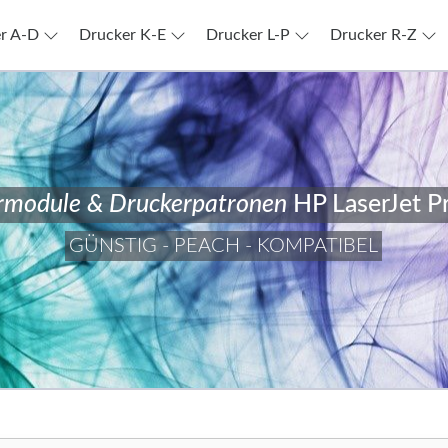
r A-D
Drucker K-E
Drucker L-P
Drucker R-Z
rmodule & Druckerpatronen
HP LaserJet P
GÜNSTIG - PEACH - KOMPATIBEL