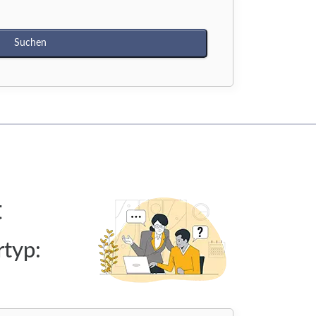
t
rtyp: