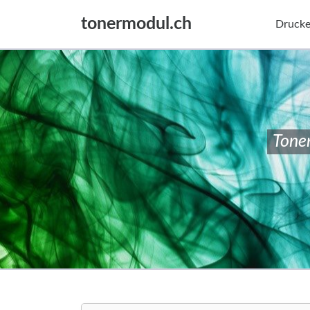
tonermodul.ch
Drucke
Tone