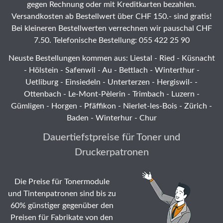
gegen Rechnung oder mit Kreditkarten bezahlen.
Versandkosten ab Bestellwert über CHF 150.- sind gratis!
Bei kleineren Bestellwerten verrechnen wir pauschal CHF
7.50. Telefonische Bestellung: 055 422 25 90
Neuste Bestellungen kommen aus: Liestal -
Ried
- Küsnacht
- Hölstein -
Safenwil
-
Au
-
Bettlach
-
Winterthur
-
Uetliburg
-
Einsiedeln
-
Unterterzen
-
Hergiswil-
-
Ottenbach
-
Le-Mont-Pèlerin
-
Trimbach
-
Luzern
-
Gümligen -
Horgen
-
Pfäffikon
-
Nierlet-les-Bois
- Zürich -
Baden - Winterhur - Chur
Dauertiefstpreise für Toner und
Druckerpatronen
Die Preise für Tonermodule
und Tintenpatronen sind bis zu
60% günstiger gegenüber den
Preisen für Fabrikate von den