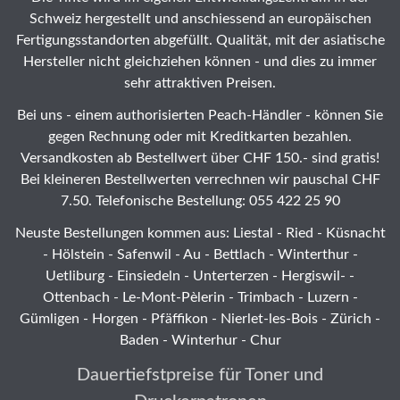
Schweiz hergestellt und anschiessend an europäischen
Fertigungsstandorten abgefüllt. Qualität, mit der asiatische
Hersteller nicht gleichziehen können - und dies zu immer
sehr attraktiven Preisen.
Bei uns - einem authorisierten Peach-Händler - können Sie
gegen Rechnung oder mit Kreditkarten bezahlen.
Versandkosten ab Bestellwert über CHF 150.- sind gratis!
Bei kleineren Bestellwerten verrechnen wir pauschal CHF
7.50. Telefonische Bestellung: 055 422 25 90
Neuste Bestellungen kommen aus: Liestal -
Ried
- Küsnacht
- Hölstein -
Safenwil
-
Au
-
Bettlach
-
Winterthur
-
Uetliburg
-
Einsiedeln
-
Unterterzen
-
Hergiswil-
-
Ottenbach
-
Le-Mont-Pèlerin
-
Trimbach
-
Luzern
-
Gümligen -
Horgen
-
Pfäffikon
-
Nierlet-les-Bois
- Zürich -
Baden - Winterhur - Chur
Dauertiefstpreise für Toner und