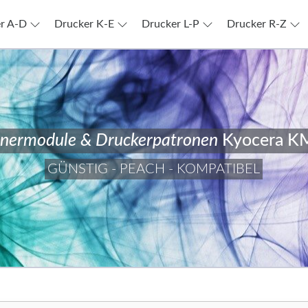
r A-D
Drucker K-E
Drucker L-P
Drucker R-Z
nermodule & Druckerpatronen
Kyocera K
GÜNSTIG - PEACH - KOMPATIBEL