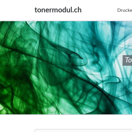
tonermodul.ch
Drucke
To