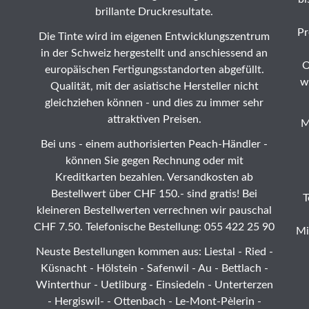
brillante Druckresultate.
Pr
Die Tinte wird im eigenen Entwicklungszentrum
in der Schweiz hergestellt und anschiessend an
O
europäischen Fertigungsstandorten abgefüllt.
w
Qualität, mit der asiatische Hersteller nicht
gleichziehen können - und dies zu immer sehr
attraktiven Preisen.
M
Bei uns - einem authorisierten Peach-Händler -
können Sie gegen Rechnung oder mit
Kreditkarten bezahlen. Versandkosten ab
Bestellwert über CHF 150.- sind gratis! Bei
T
kleineren Bestellwerten verrechnen wir pauschal
CHF 7.50. Telefonische Bestellung: 055 422 25 90
Mi
Neuste Bestellungen kommen aus: Liestal -
Ried
-
Küsnacht - Hölstein -
Safenwil
-
Au
-
Bettlach
-
Winterthur
-
Uetliburg
-
Einsiedeln
-
Unterterzen
-
Hergiswil-
-
Ottenbach
-
Le-Mont-Pèlerin
-