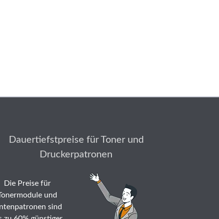
Dauertiefstpreise für Toner und
Druckerpatronen
Die Preise für
Tonermodule und
ntenpatronen sind
s zu 60% günstiger