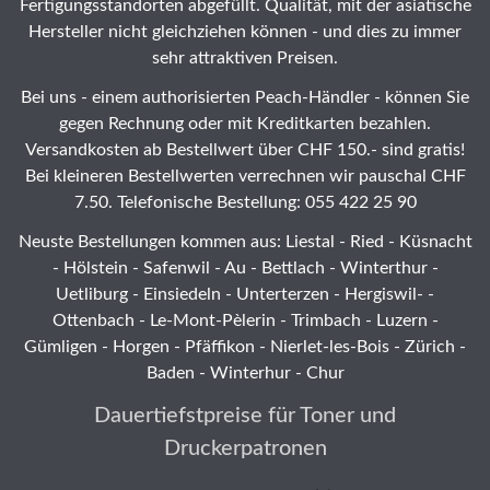
Fertigungsstandorten abgefüllt. Qualität, mit der asiatische
Hersteller nicht gleichziehen können - und dies zu immer
sehr attraktiven Preisen.
Bei uns - einem authorisierten Peach-Händler - können Sie
gegen Rechnung oder mit Kreditkarten bezahlen.
Versandkosten ab Bestellwert über CHF 150.- sind gratis!
Bei kleineren Bestellwerten verrechnen wir pauschal CHF
7.50. Telefonische Bestellung: 055 422 25 90
Neuste Bestellungen kommen aus: Liestal -
Ried
- Küsnacht
- Hölstein -
Safenwil
-
Au
-
Bettlach
-
Winterthur
-
Uetliburg
-
Einsiedeln
-
Unterterzen
-
Hergiswil-
-
Ottenbach
-
Le-Mont-Pèlerin
-
Trimbach
-
Luzern
-
Gümligen -
Horgen
-
Pfäffikon
-
Nierlet-les-Bois
- Zürich -
Baden - Winterhur - Chur
Dauertiefstpreise für Toner und
Druckerpatronen