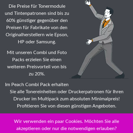
Die Preise für Tonermodule
und Tintenpatronen sind bis zu
60% günstiger gegenüber den
Preisen für Fabrikate von den
Originalherstellern wie Epson,
HP oder Samsung.
Mit unseren Combi und Foto
Packs erzielen Sie einen
weiteren Preisvorteil von bis
zu 20%.
Im Peach Combi Pack erhalten
Sie alle Tonereinheiten oder Druckerpatronen für Ihren
Drucker im Multipack zum absoluten Minimalpreis!
Profitieren Sie von diesen günstigen Angeboten.
Suche: Wählen Sie auch Ihr Lexmark P Tonermodule ☆
Wir verwenden ein paar Cookies. Möchten Sie alle
Druckerpatronen günstig Modell zu Dauertiefstpreisen /
akzeptieren oder nur die notwendigen erlauben?
Impeachment