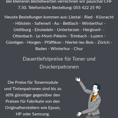
Bei kleineren Bestellwerten verrechnen wir pauschal CHF
7.50. Telefonische Bestellung: 055 422 25 90
Neuste Bestellungen kommen aus: Liestal -
Ried
- Küsnacht
- Hölstein -
Safenwil
-
Au
-
Bettlach
-
Winterthur
-
Uetliburg
-
Einsiedeln
-
Unterterzen
-
Hergiswil-
-
Ottenbach
-
Le-Mont-Pèlerin
-
Trimbach
-
Luzern
-
Gümligen -
Horgen
-
Pfäffikon
-
Nierlet-les-Bois
- Zürich -
Baden - Winterhur - Chur
Dauertiefstpreise für Toner und
Druckerpatronen
Die Preise für Tonermodule
und Tintenpatronen sind bis zu
60% günstiger gegenüber den
Preisen für Fabrikate von den
Originalherstellern wie Epson,
HP oder Samsung.