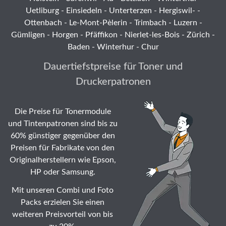
Uetliburg
-
Einsiedeln
-
Unterterzen
-
Hergiswil-
-
Ottenbach
-
Le-Mont-Pèlerin
-
Trimbach
-
Luzern
-
Gümligen -
Horgen
-
Pfäffikon
-
Nierlet-les-Bois
- Zürich -
Baden - Winterhur - Chur
Dauertiefstpreise für Toner und
Druckerpatronen
Die Preise für Tonermodule
und Tintenpatronen sind bis zu
60% günstiger gegenüber den
Preisen für Fabrikate von den
Originalherstellern wie Epson,
HP oder Samsung.
Mit unseren Combi und Foto
Packs erzielen Sie einen
weiteren Preisvorteil von bis