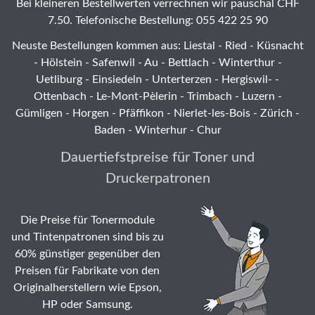
Bei kleineren Bestellwerten verrechnen wir pauschal CHF
7.50. Telefonische Bestellung: 055 422 25 90
Neuste Bestellungen kommen aus: Liestal -
Ried
- Küsnacht
- Hölstein -
Safenwil
-
Au
-
Bettlach
-
Winterthur
-
Uetliburg
-
Einsiedeln
-
Unterterzen
-
Hergiswil-
-
Ottenbach
-
Le-Mont-Pèlerin
-
Trimbach
-
Luzern
-
Gümligen -
Horgen
-
Pfäffikon
-
Nierlet-les-Bois
- Zürich -
Baden - Winterhur - Chur
Dauertiefstpreise für Toner und
Druckerpatronen
Die Preise für Tonermodule
und Tintenpatronen sind bis zu
60% günstiger gegenüber den
Preisen für Fabrikate von den
Originalherstellern wie Epson,
HP oder Samsung.