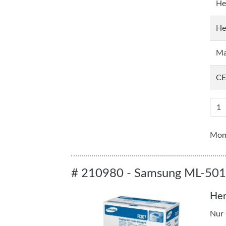
He
He
Ma
CE
Mome
# 210980 - Samsung ML-5015
Her
Nur