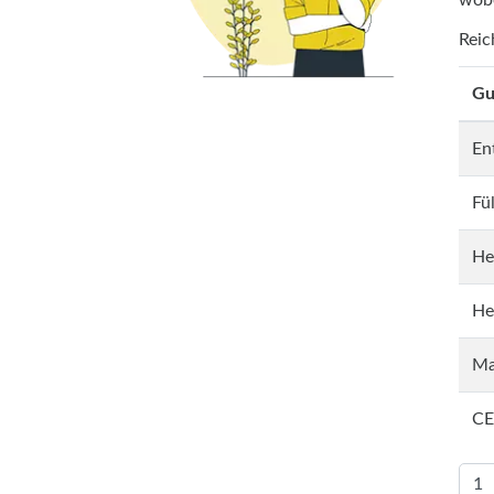
wobe
Reic
Gu
En
Fü
He
He
Ma
CE