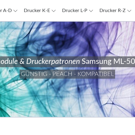
r A-D
Drucker K-E
Drucker L-P
Drucker R-Z
odule & Druckerpatronen
Samsung ML-5
GÜNSTIG - PEACH - KOMPATIBEL