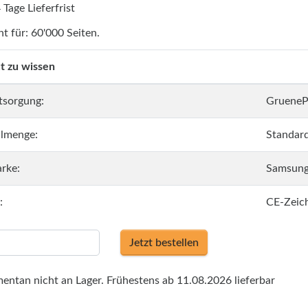
4 Tage Lieferfrist
ht für: 60'000 Seiten.
t zu wissen
tsorgung:
GrueneP
llmenge:
Standar
rke:
Samsun
:
CE-Zeic
Jetzt bestellen
ntan nicht an Lager. Frühestens ab 11.08.2026 lieferbar