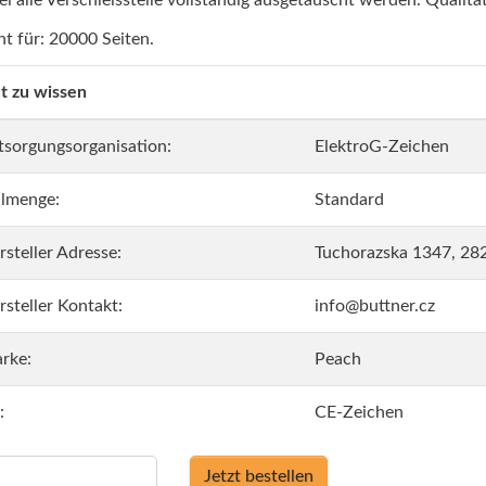
i alle Verschleissteile vollständig ausgetauscht werden. Qualität
ht für: 20000 Seiten.
t zu wissen
tsorgungsorganisation:
ElektroG-Zeichen
llmenge:
Standard
rsteller Adresse:
Tuchorazska 1347, 28
rsteller Kontakt:
info@buttner.cz
rke:
Peach
:
CE-Zeichen
Jetzt bestellen