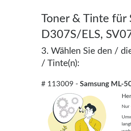
Toner & Tinte f
D307S/ELS, SV0
3. Wählen Sie den / 
/ Tinte(n):
# 113009 -
Samsung ML-5
Her
Nur
Umwe
lang