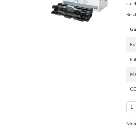
ca. 
Reic
Gu
En
Fü
Ma
CE
Mome