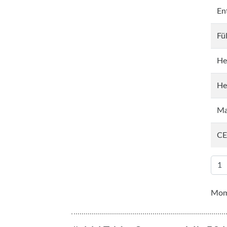
En
Fü
He
He
Ma
CE
Mome