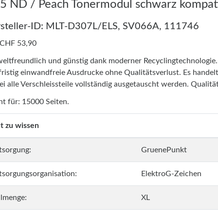
 ND / Peach Tonermodul schwarz kompati
steller-ID: MLT-D307L/ELS, SV066A, 111746
 CHF 53,90
ltfreundlich und günstig dank moderner Recyclingtechnologie
fristig einwandfreie Ausdrucke ohne Qualitätsverlust. Es handel
i alle Verschleissteile vollständig ausgetauscht werden. Qualität
ht für: 15000 Seiten.
t zu wissen
tsorgung:
GruenePunkt
tsorgungsorganisation:
ElektroG-Zeichen
llmenge:
XL