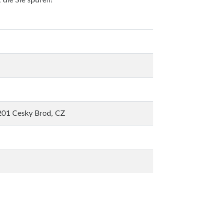
 die Sie spüren!
201 Cesky Brod, CZ