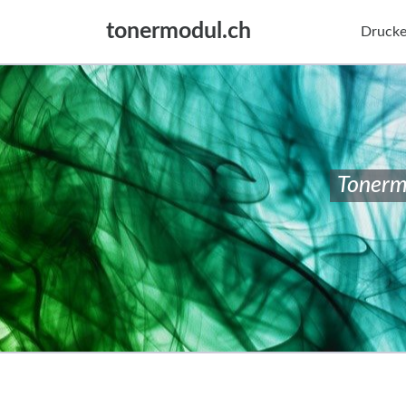
tonermodul.ch
Drucke
Tonerm