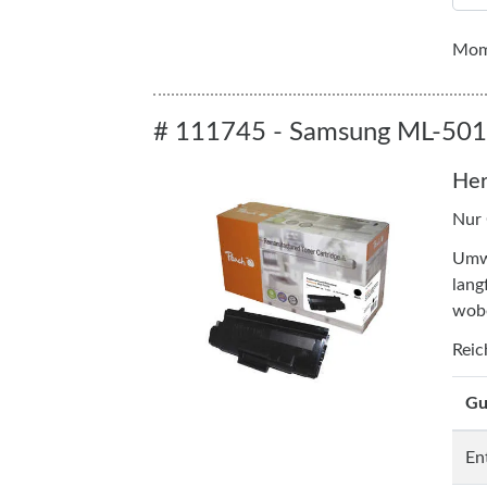
Mome
# 111745 - Samsung ML-5015
Her
Nur
Umwe
lang
wobe
Reic
Gu
En