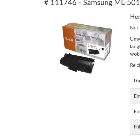
# 111746 - Samsung ML-5015
Her
Nur
Umwe
lang
wobe
Reic
Gu
En
En
Fü