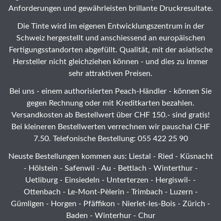
Anforderungen und gewährleisten brillante Druckresultate.
Die Tinte wird im eigenen Entwicklungszentrum in der
Schweiz hergestellt und anschiessend an europäischen
Fertigungsstandorten abgefüllt. Qualität, mit der asiatische
Hersteller nicht gleichziehen können - und dies zu immer
sehr attraktiven Preisen.
Bei uns - einem authorisierten Peach-Händler - können Sie
gegen Rechnung oder mit Kreditkarten bezahlen.
Versandkosten ab Bestellwert über CHF 150.- sind gratis!
Bei kleineren Bestellwerten verrechnen wir pauschal CHF
7.50. Telefonische Bestellung: 055 422 25 90
Neuste Bestellungen kommen aus: Liestal -
Ried
- Küsnacht
- Hölstein -
Safenwil
-
Au
-
Bettlach
-
Winterthur
-
Uetliburg
-
Einsiedeln
-
Unterterzen
-
Hergiswil-
-
Ottenbach
-
Le-Mont-Pèlerin
-
Trimbach
-
Luzern
-
Gümligen -
Horgen
-
Pfäffikon
-
Nierlet-les-Bois
- Zürich -
Baden - Winterhur - Chur