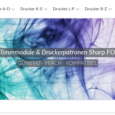
r A-D
Drucker K-E
Drucker L-P
Drucker R-Z
Tonermodule & Druckerpatronen
Sharp F
GÜNSTIG - PEACH - KOMPATIBEL