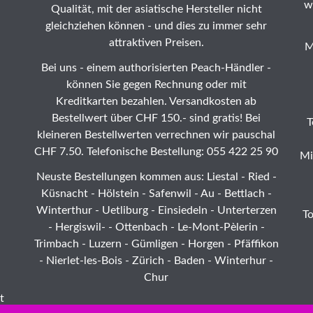
w
Qualität, mit der asiatische Hersteller nicht
gleichziehen können - und dies zu immer sehr
attraktiven Preisen.
M
Bei uns - einem authorisierten Peach-Händler -
können Sie gegen Rechnung oder mit
Kreditkarten bezahlen. Versandkosten ab
Bestellwert über CHF 150.- sind gratis! Bei
T
kleineren Bestellwerten verrechnen wir pauschal
CHF 7.50. Telefonische Bestellung: 055 422 25 90
Mi
Neuste Bestellungen kommen aus: Liestal -
Ried
-
Küsnacht - Hölstein -
Safenwil
-
Au
-
Bettlach
-
Winterthur
-
Uetliburg
-
Einsiedeln
-
Unterterzen
T
-
Hergiswil-
-
Ottenbach
-
Le-Mont-Pèlerin
-
Trimbach
-
Luzern
- Gümligen -
Horgen
-
Pfäffikon
-
Nierlet-les-Bois
- Zürich - Baden - Winterhur -
Chur
t