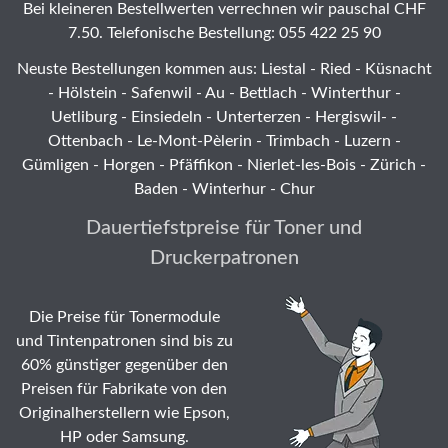
Bei kleineren Bestellwerten verrechnen wir pauschal CHF
7.50. Telefonische Bestellung: 055 422 25 90
Neuste Bestellungen kommen aus: Liestal -
Ried
- Küsnacht
- Hölstein -
Safenwil
-
Au
-
Bettlach
-
Winterthur
-
Uetliburg
-
Einsiedeln
-
Unterterzen
-
Hergiswil-
-
Ottenbach
-
Le-Mont-Pèlerin
-
Trimbach
-
Luzern
-
Gümligen -
Horgen
-
Pfäffikon
-
Nierlet-les-Bois
- Zürich -
Baden - Winterhur - Chur
Dauertiefstpreise für Toner und
Druckerpatronen
Die Preise für Tonermodule
und Tintenpatronen sind bis zu
60% günstiger gegenüber den
Preisen für Fabrikate von den
Originalherstellern wie Epson,
HP oder Samsung.